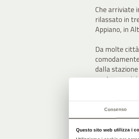
Che arriviate
rilassato in t
Appiano, in Al
Da molte citt
comodamente c
dalla stazione 
nostro servizi
direttamente 
Anche il viagg
Consenso
avvisate in an
Pass. Con ques
Questo sito web utilizza i c
gratuitamente