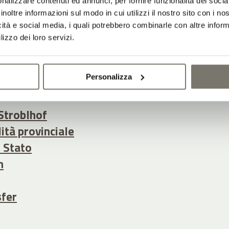
nalizzare contenuti ed annunci, per fornire funzionalità dei socia
ostro viaggio in totale relax.
inoltre informazioni sul modo in cui utilizzi il nostro sito con i n
icità e social media, i quali potrebbero combinarle con altre inform
lizzo dei loro servizi.
, il vostro soggiorno all’Hotel Stroblhof inizi
l relax – già dal momento dell’arrivo.
 utili:
Personalizza
Stroblhof
lità provinciale
o Stato
n
sfer