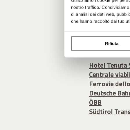
Utilizziamo i cookie per perso
proseguire il v
nostro traffico. Condividiamo 
di analisi dei dati web, pubbl
che hanno raccolto dal tuo uti
In questo modo
all’insegna de
Ecco alcuni link
Rifiuta
Hotel Tenuta 
Centrale viabi
Ferrovie dell
Deutsche Bah
ÖBB
Südtirol Tran