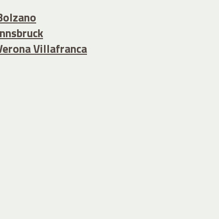
Bolzano
Innsbruck
Verona Villafranca