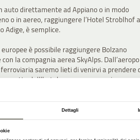
 in auto direttamente ad Appiano o in modo
reno o in aereo, raggiungere l’Hotel Stroblhof 
to Adige, è semplice.
à europee è possibile raggiungere Bolzano
on la compagnia aerea SkyAlps. Dall’aeropo
ferroviaria saremo lieti di venirvi a prendere c
o navetta dell’hotel e accompagnarvi
ad Appiano (servizio a pagamento).
io in treno è particolarmente comodo. Se ci
Dettagli
ticipo, vi invieremo per tempo il South Tyrol G
ta carta di mobilità potete viaggiare
ookie
 in treno regionale dal Brennero fino a Bolza