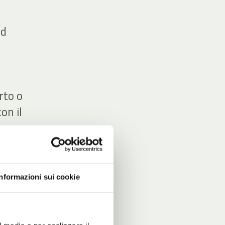
ad
rto o
on il
Informazioni sui cookie
uest
no e