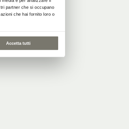
l media e per analizzare il
ostri partner che si occupano
azioni che hai fornito loro o
a
Accetta tutti