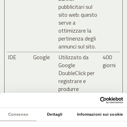
pubblicitari sul
sito web: questo
serve a
ottimizzare la
pertinenza degli
annunci sul sito.
IDE
Google
Utilizzato da
400
Google
giorni
DoubleClick per
registrare e
produrre
resoconti sulle
azioni dell'utente
sul sito dopo aver
Consenso
Dettagli
Informazioni sui cookie
visualizzato o