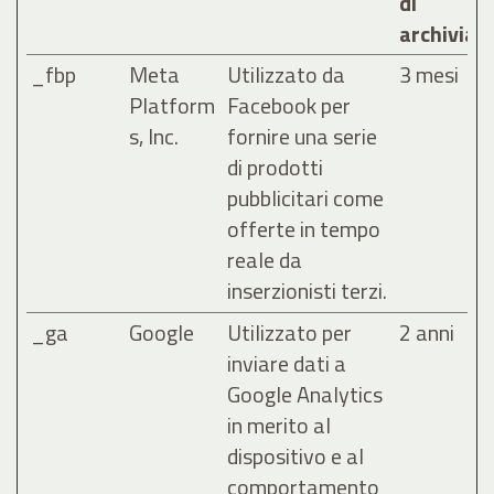
di
archiviaz
_fbp
Meta
Utilizzato da
3 mesi
Platform
Facebook per
s, Inc.
fornire una serie
di prodotti
pubblicitari come
offerte in tempo
reale da
inserzionisti terzi.
_ga
Google
Utilizzato per
2 anni
inviare dati a
Google Analytics
in merito al
dispositivo e al
comportamento