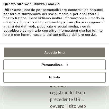
cliccato una delle
Questo sito web utilizza i cookie
pubblicità
Utilizziamo i cookie per personalizzare contenuti ed annunci,
dell'inserzionista
per fornire funzionalità dei social media e per analizzare il
nostro traffico. Condividiamo inoltre informazioni sul modo in
al fine di misurare
cui utilizzi il nostro sito con i nostri partner che si occupano di
analisi dei dati web, pubblicità e social media, i quali
l'efficacia di una
potrebbero combinarle con altre informazioni che hai fornito
pubblicità e
loro o che hanno raccolto dal tuo utilizzo dei loro servizi.
presentare
pubblicità mirata
Accetta tutti
all'utente.
lastExter
Meta
Rileva come
Persis
Personalizza
nalReferr
Platform
l'utente ha
tente
er
s, Inc.
raggiunto il sito
Rifiuta
internet,
registrando il suo
precedente URL,
ovvero il sito web