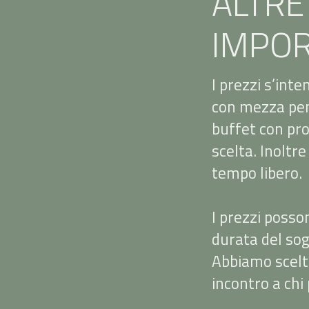
ALTRE
IMPOR
I prezzi s’int
con mezza pen
buffet con pro
scelta. Inoltre
tempo libero.
I prezzi posso
durata del sog
Abbiamo scelto
incontro a chi