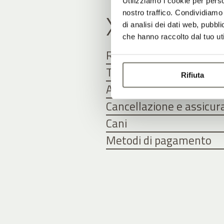
Utilizziamo i cookie per perso
X
nostro traffico. Condividiamo 
di analisi dei dati web, pubbl
che hanno raccolto dal tuo uti
Riduzioni per i bambini
Trattamento bed and b
Rifiuta
Arrivo e partenza
Cancellazione e assicur
Cani
Metodi di pagamento