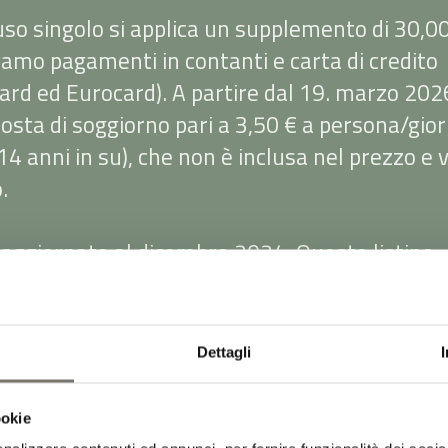
uso singolo si applica un supplemento di 30,00
iamo pagamenti in contanti e carta di credito
ard ed Eurocard). A partire dal 19. marzo 2026
osta di soggiorno pari a 3,50 € a persona/gio
 14 anni in su), che non è inclusa nel prezzo e 
.
: aggiornato al dicembre 2024. Questo listino
ti i prezzi e le offerte precedenti. Con riserva 
ri e refusi.
Dettagli
ookie