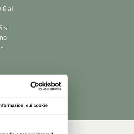
 € al
 si
rno
va
di
Informazioni sui cookie