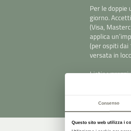
Per le doppie 
giorno. Accett
(Visa, Masterc
applica un’imp
(per ospiti dai
versata in loco
Listino prezzi
sostituisce tut
modifiche, erro
Consenso
Questo sito web utilizza i c