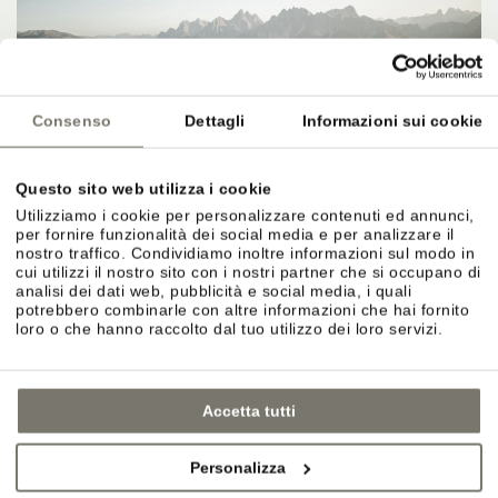
Consenso
Dettagli
Informazioni sui cookie
Questo sito web utilizza i cookie
Utilizziamo i cookie per personalizzare contenuti ed annunci,
per fornire funzionalità dei social media e per analizzare il
nostro traffico. Condividiamo inoltre informazioni sul modo in
cui utilizzi il nostro sito con i nostri partner che si occupano di
L’ARTE DELLA VASCA IN
analisi dei dati web, pubblicità e social media, i quali
potrebbero combinarle con altre informazioni che hai fornito
loro o che hanno raccolto dal tuo utilizzo dei loro servizi.
CENTRO
Voglia di shopping o semplicemente di arricchire la
Accetta tutti
vacanza con un tocco più urbano? A voi la scelta:
potete godervi una passeggiata tra i graziosi
Personalizza
vicoli di Appiano o Caldaro oppure visitare una