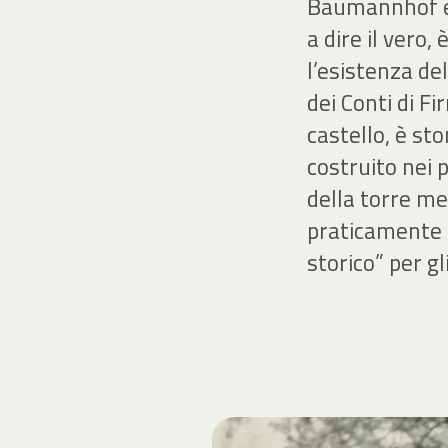
Baumannhof e 
a dire il vero
l’esistenza de
dei Conti di F
castello, è st
costruito nei p
della torre me
praticamente i
storico” per gl