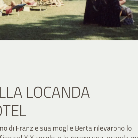
LLA LOCANDA
OTEL
imo di Franz e sua moglie Berta rilevarono lo
 fine del XIX secolo, e lo resero una locanda m