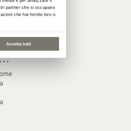
l media e per analizzare il
ostri partner che si occupano
azioni che hai fornito loro o
Accetta tutti
A…
 come
la
ta