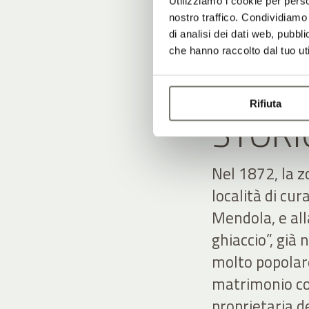
Utilizziamo i cookie per perso
nostro traffico. Condividiamo 
di analisi dei dati web, pubbl
che hanno raccolto dal tuo uti
DAL M
Rifiuta
STORI
Nel 1872, la z
località di cur
Mendola, e alla
ghiaccio”, già
molto popolar
matrimonio con
proprietaria de