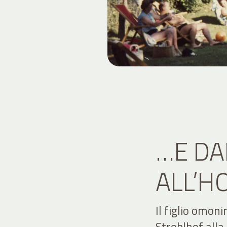
…E DA
ALL’H
Il figlio omon
Stroblhof alla