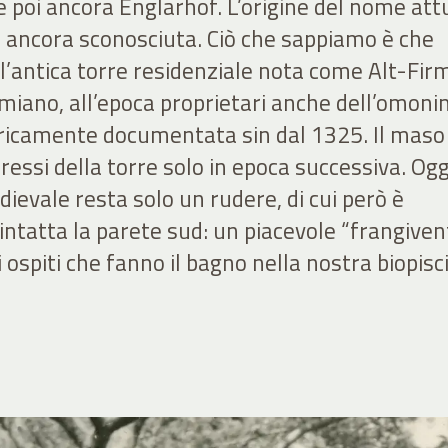
poi ancora Englarhof. L’origine del nome att
, è ancora sconosciuta. Ciò che sappiamo è che
ll’antica torre residenziale nota come Alt-Fir
irmiano, all’epoca proprietari anche dell’omon
oricamente documentata sin dal 1325. Il maso
ressi della torre solo in epoca successiva. Ogg
dievale resta solo un rudere, di cui però è
ntatta la parete sud: un piacevole “frangiven
i ospiti che fanno il bagno nella nostra biopisc