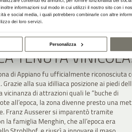
nalizzare contenuti ed annunci, per fornire funzionalità dei socia
inoltre informazioni sul modo in cui utilizzi il nostro sito con i n
icità e social media, i quali potrebbero combinarle con altre inform
lizzo dei loro servizi.
ASO AGRICOLO ALLA
Personalizza
CA TENUTA VINICOL
ona di Appiano fu ufficialmente riconosciuta
a. Grazie alla sua idilliaca posizione ai piedi del
 vicinanza di attrazioni quali le “buche di
 note all’epoca, la zona divenne presto una me
e. Franz Ausserer si imparentò tramite
 la famiglia Menghin, che all’epoca era
llo Stroblhof, e riuscì a innovare il maso