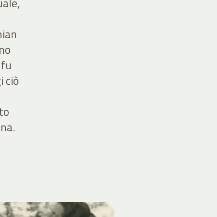
uale,
mian
imo
 fu
i ciò
to
ina.