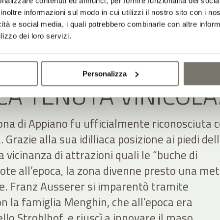
nalizzare contenuti ed annunci, per fornire funzionalità dei socia
inoltre informazioni sul modo in cui utilizzi il nostro sito con i n
icità e social media, i quali potrebbero combinarle con altre inform
lizzo dei loro servizi.
ASO AGRICOLO ALLA
Personalizza
CA TENUTA VINICOL
ona di Appiano fu ufficialmente riconosciuta
a. Grazie alla sua idilliaca posizione ai piedi del
 vicinanza di attrazioni quali le “buche di
 note all’epoca, la zona divenne presto una me
e. Franz Ausserer si imparentò tramite
 la famiglia Menghin, che all’epoca era
llo Stroblhof, e riuscì a innovare il maso