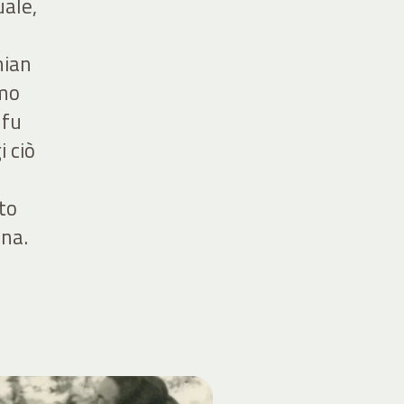
uale,
mian
imo
 fu
i ciò
to
ina.