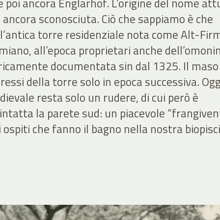
poi ancora Englarhof. L’origine del nome att
, è ancora sconosciuta. Ciò che sappiamo è che
ll’antica torre residenziale nota come Alt-Fir
irmiano, all’epoca proprietari anche dell’omon
oricamente documentata sin dal 1325. Il maso
ressi della torre solo in epoca successiva. Ogg
dievale resta solo un rudere, di cui però è
ntatta la parete sud: un piacevole “frangiven
i ospiti che fanno il bagno nella nostra biopisc