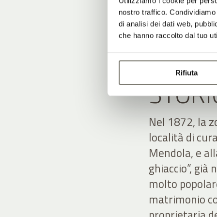
Utilizziamo i cookie per perso
nostro traffico. Condividiamo 
di analisi dei dati web, pubbl
che hanno raccolto dal tuo uti
DAL M
Rifiuta
STORI
Nel 1872, la z
località di cur
Mendola, e alla
ghiaccio”, già
molto popolar
matrimonio con
proprietaria de