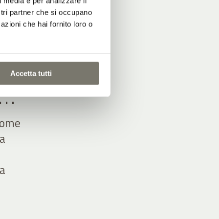
l media e per analizzare il
ostri partner che si occupano
azioni che hai fornito loro o
Accetta tutti
A…
 come
la
ta