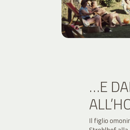
…E DA
ALL’H
Il figlio omon
Stroblhof alla