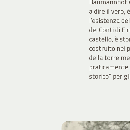
Baumannhof e 
a dire il vero
l’esistenza de
dei Conti di F
castello, è st
costruito nei p
della torre me
praticamente i
storico” per gl