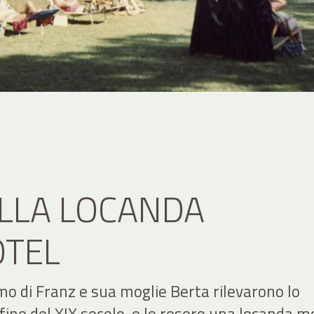
LLA LOCANDA
OTEL
imo di Franz e sua moglie Berta rilevarono lo
 fine del XIX secolo, e lo resero una locanda m