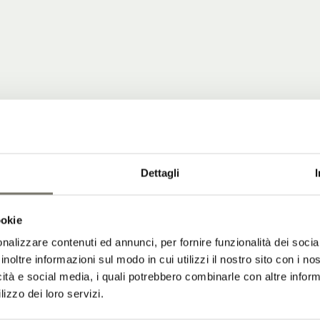
Dettagli
 COMMUNITY
ookie
 notizie dallo Stroblhof.
nalizzare contenuti ed annunci, per fornire funzionalità dei socia
iornamenti dal nostro Wine Hotel in Alto
inoltre informazioni sul modo in cui utilizzi il nostro sito con i n
icità e social media, i quali potrebbero combinarle con altre inform
lizzo dei loro servizi.
 modulo e iscriviti alla newsletter: