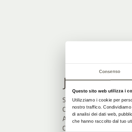
Consenso
JOIN THE
Questo sito web utilizza i c
Sii tra i primi a ricevere
Utilizziamo i cookie per perso
Offerte esclusive e agg
nostro traffico. Condividiamo 
di analisi dei dati web, pubbl
Adige ti aspettano.
che hanno raccolto dal tuo uti
Compila semplicemente il