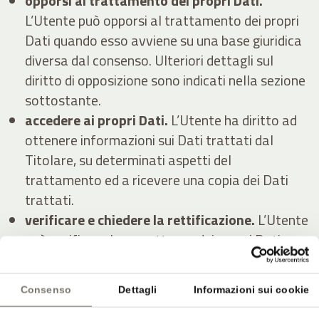
opporsi al trattamento dei propri Dati.
L’Utente può opporsi al trattamento dei propri
Dati quando esso avviene su una base giuridica
diversa dal consenso. Ulteriori dettagli sul
diritto di opposizione sono indicati nella sezione
sottostante.
accedere ai propri Dati.
L’Utente ha diritto ad
ottenere informazioni sui Dati trattati dal
Titolare, su determinati aspetti del
trattamento ed a ricevere una copia dei Dati
trattati.
verificare e chiedere la rettificazione.
L’Utente
può verificare la correttezza dei propri Dati e
richiederne l’aggiornamento o la correzione.
ottenere la limitazione del trattamento.
Consenso
Dettagli
Informazioni sui cookie
Quando ricorrono determinate condizioni,