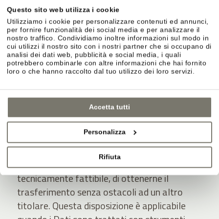
l’Utente può richiedere la limitazione del
Questo sito web utilizza i cookie
trattamento dei propri Dati. In tal caso il
Utilizziamo i cookie per personalizzare contenuti ed annunci,
Titolare non tratterà i Dati per alcun altro
per fornire funzionalità dei social media e per analizzare il
scopo se non la loro conservazione.
nostro traffico. Condividiamo inoltre informazioni sul modo in
cui utilizzi il nostro sito con i nostri partner che si occupano di
ottenere la cancellazione o rimozione dei
analisi dei dati web, pubblicità e social media, i quali
potrebbero combinarle con altre informazioni che hai fornito
propri Dati Personali.
Quando ricorrono
loro o che hanno raccolto dal tuo utilizzo dei loro servizi.
determinate condizioni, l’Utente può richiedere
la cancellazione dei propri Dati da parte del
Titolare.
Accetta tutti
ricevere i propri Dati o farli trasferire ad altro
Personalizza
titolare.
L’Utente ha diritto di ricevere i propri
Dati in formato strutturato, di uso comune e
Rifiuta
leggibile da dispositivo automatico e, ove
tecnicamente fattibile, di ottenerne il
trasferimento senza ostacoli ad un altro
titolare. Questa disposizione è applicabile