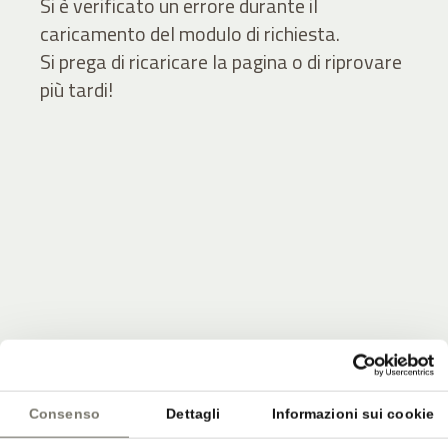
Si è verificato un errore durante il
caricamento del modulo di richiesta.
Si prega di ricaricare la pagina o di riprovare
più tardi!
JOIN THE COMMUNITY
Sii tra i primi a ricevere notizie dallo Stroblhof.
Consenso
Dettagli
Informazioni sui cookie
Offerte esclusive e aggiornamenti dal nostro