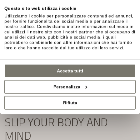
Wine Hotel in Alto Adige ti aspettano.
Questo sito web utilizza i cookie
Compila semplicemente il modulo e iscriviti alla
Utilizziamo i cookie per personalizzare contenuti ed annunci,
newsletter:
per fornire funzionalità dei social media e per analizzare il
nostro traffico. Condividiamo inoltre informazioni sul modo in
cui utilizzi il nostro sito con i nostri partner che si occupano di
analisi dei dati web, pubblicità e social media, i quali
potrebbero combinarle con altre informazioni che hai fornito
loro o che hanno raccolto dal tuo utilizzo dei loro servizi.
Accetta tutti
Personalizza
Rifiuta
SLIP YOUR BODY AND
MIND