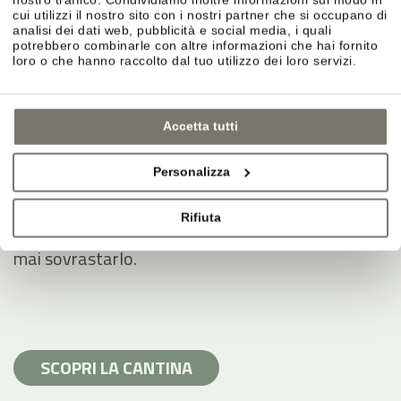
Lo stile nasce in vigna. In cantina viene
cui utilizzi il nostro sito con i nostri partner che si occupano di
accompagnato con precisione. Anno dopo anno,
analisi dei dati web, pubblicità e social media, i quali
potrebbero combinarle con altre informazioni che hai fornito
sempre nuovo.
loro o che hanno raccolto dal tuo utilizzo dei loro servizi.
Materiali naturali per creare quiete.
Argilla, terra, pavimenti aperti, intonaci a base di
Accetta tutti
calce e argilla. Un clima che rimane stabile.
Personalizza
Affinamento in botti di rovere.
Rifiuta
Il legno come strumento: sostiene il vino, senza
mai sovrastarlo.
SCOPRI LA CANTINA