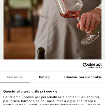
Consenso
Dettagli
Informazioni sui cookie
CANTINA & AFFINAMENTO
Questo sito web utilizza i cookie
Utilizziamo i cookie per personalizzare contenuti ed annunci,
Cura nell’affinamento.
per fornire funzionalità dei social media e per analizzare il
nostro traffico. Condividiamo inoltre informazioni sul modo in