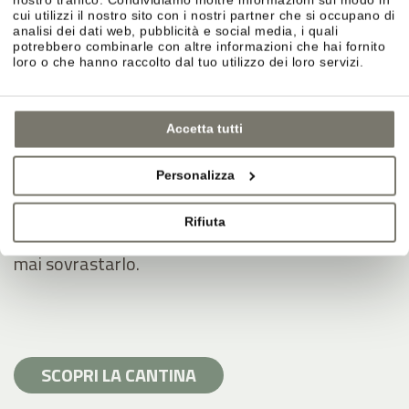
Lo stile nasce in vigna. In cantina viene
cui utilizzi il nostro sito con i nostri partner che si occupano di
accompagnato con precisione. Anno dopo anno,
analisi dei dati web, pubblicità e social media, i quali
potrebbero combinarle con altre informazioni che hai fornito
sempre nuovo.
loro o che hanno raccolto dal tuo utilizzo dei loro servizi.
Materiali naturali per creare quiete.
Argilla, terra, pavimenti aperti, intonaci a base di
Accetta tutti
calce e argilla. Un clima che rimane stabile.
Personalizza
Affinamento in botti di rovere.
Rifiuta
Il legno come strumento: sostiene il vino, senza
mai sovrastarlo.
SCOPRI LA CANTINA