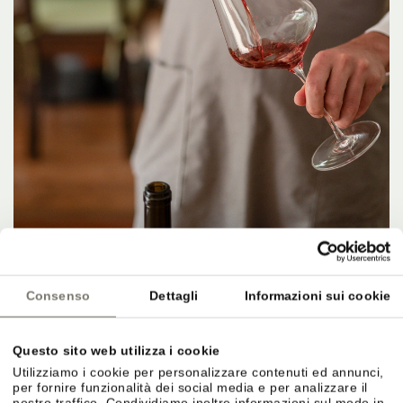
Consenso
Dettagli
Informazioni sui cookie
CANTINA & AFFINAMENTO
Questo sito web utilizza i cookie
Utilizziamo i cookie per personalizzare contenuti ed annunci,
Cura nell’affinamento.
per fornire funzionalità dei social media e per analizzare il
nostro traffico. Condividiamo inoltre informazioni sul modo in