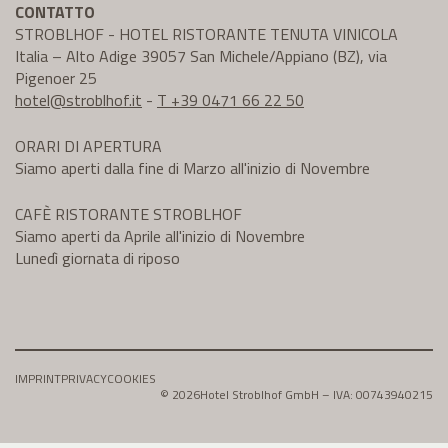
CONTATTO
STROBLHOF - HOTEL RISTORANTE TENUTA VINICOLA
Italia – Alto Adige 39057 San Michele/Appiano (BZ), via
Pigenoer 25
hotel@
stroblhof.it
-
T +39 0471 66 22 50
ORARI DI APERTURA
Siamo aperti dalla fine di Marzo all'inizio di Novembre
CAFÈ RISTORANTE STROBLHOF
Siamo aperti da Aprile all'inizio di Novembre
Lunedì giornata di riposo
IMPRINT
PRIVACY
COOKIES
© 2026
Hotel Stroblhof GmbH – IVA: 00743940215