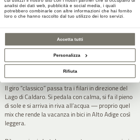
cui utilizzi il nostro sito con i nostri partner che si occupano di
analisi dei dati web, pubblicità e social media, i quali
Monticolo – prima in sella, poi in acqua.
potrebbero combinarle con altre informazioni che hai fornito
Se durante la vacanza in bici desidera una meta
loro o che hanno raccolto dal tuo utilizzo dei loro servizi.
chiara, i Laghi di Monticolo sono l’ideale: si scalda
pedalando, poi si tuffa nell’acqua fresca e ritrova
Accetta tutti
subito quella sensazione di vera estate —
soprattutto nelle giornate più calde.
Personalizza
Lago di Caldaro – tra i vigneti, nel pieno feeling
Rifiuta
altoatesino.
Il giro “classico” passa tra i filari in direzione del
Lago di Caldaro. Si pedala con calma, si fa il pieno
di sole e si arriva in riva all’acqua — proprio quel
mix che rende la vacanza in bici in Alto Adige così
leggera.