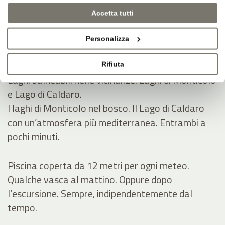
Laghetto balneabile e bel prato per prendere il
Accetta tutti
sole in estate.
Laghetto naturale, prato, quiete. Spazio per
Personalizza
leggere, sonnecchiare, rinfrescarsi.
Rifiuta
Laghi balneabili nelle vicinanze: Laghi di Monticolo
e Lago di Caldaro.
I laghi di Monticolo nel bosco. Il Lago di Caldaro
con un’atmosfera più mediterranea. Entrambi a
pochi minuti.
Piscina coperta da 12 metri per ogni meteo.
Qualche vasca al mattino. Oppure dopo
l’escursione. Sempre, indipendentemente dal
tempo.