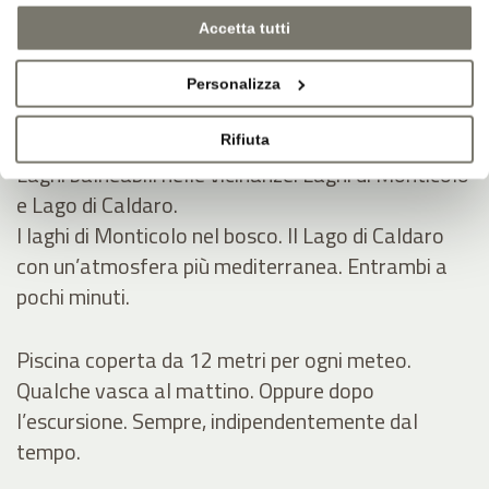
Laghetto balneabile e bel prato per prendere il
Accetta tutti
sole in estate.
Laghetto naturale, prato, quiete. Spazio per
Personalizza
leggere, sonnecchiare, rinfrescarsi.
Rifiuta
Laghi balneabili nelle vicinanze: Laghi di Monticolo
e Lago di Caldaro.
I laghi di Monticolo nel bosco. Il Lago di Caldaro
con un’atmosfera più mediterranea. Entrambi a
pochi minuti.
Piscina coperta da 12 metri per ogni meteo.
Qualche vasca al mattino. Oppure dopo
l’escursione. Sempre, indipendentemente dal
tempo.