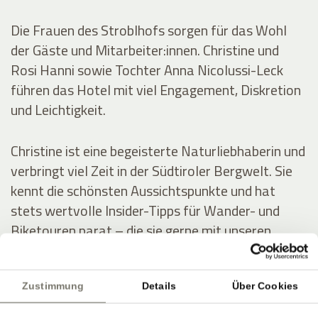
Die Frauen des Stroblhofs sorgen für das Wohl
der Gäste und Mitarbeiter:innen. Christine und
Rosi Hanni sowie Tochter Anna Nicolussi-Leck
führen das Hotel mit viel Engagement, Diskretion
und Leichtigkeit.
Christine ist eine begeisterte Naturliebhaberin und
verbringt viel Zeit in der Südtiroler Bergwelt. Sie
kennt die schönsten Aussichtspunkte und hat
stets wertvolle Insider-Tipps für Wander- und
Biketouren parat – die sie gerne mit unseren
Gästen teilt.
Zustimmung
Details
Über Cookies
Rosi besitzt einen ausgeprägten Sinn für Ästhetik.
Sie bringt die Blumen und Gräser aus dem Garten