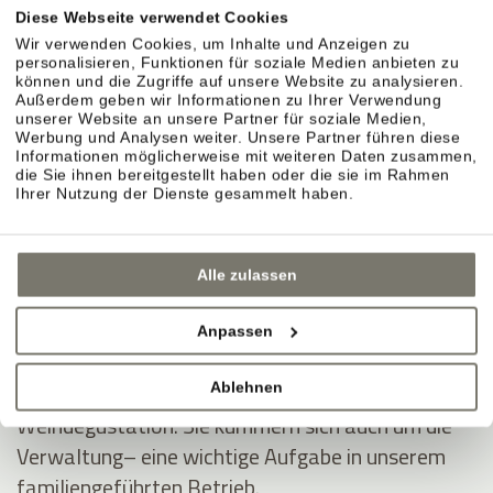
ins Hotel und schafft stilvolle Dekorationen, auf
Diese Webseite verwendet Cookies
die uns die Gäste oft ansprechen.
Wir verwenden Cookies, um Inhalte und Anzeigen zu
personalisieren, Funktionen für soziale Medien anbieten zu
können und die Zugriffe auf unsere Website zu analysieren.
Außerdem geben wir Informationen zu Ihrer Verwendung
Die Gastfreundschaft haben Rosi und Christine an
unserer Website an unsere Partner für soziale Medien,
Werbung und Analysen weiter. Unsere Partner führen diese
Anna weitergegeben. Sie betreut unsere Gäste mit
Informationen möglicherweise mit weiteren Daten zusammen,
Freude, Geduld und Charme – auch in hektischen
die Sie ihnen bereitgestellt haben oder die sie im Rahmen
Ihrer Nutzung der Dienste gesammelt haben.
Momenten.
Andreas und Thomas Nicolussi-Leck, arbeiten
Alle zulassen
meist hinter den Kulissen. Sie sind ein eingespieltes
Team in den Weinbergen und der Weinproduktion.
Anpassen
Mit unseren Gästen diskutieren sie gerne über
Ablehnen
Wein und teilen ihr Wissen bei der wöchentlichen
Weindegustation. Sie kümmern sich auch um die
Verwaltung– eine wichtige Aufgabe in unserem
familiengeführten Betrieb.