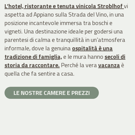
L’hotel, ristorante e tenuta vinicola Stroblhof
vi
aspetta ad Appiano sulla Strada del Vino, in una
posizione incantevole immersa tra boschi e
vigneti. Una destinazione ideale per godersi una
parentesi di calma e tranquillità in un’atmosfera
informale, dove la genuina
ospitalità è una
tradizione di
famiglia,
e le mura hanno
secoli di
storia da raccontare.
Perché la vera
vacanza
è
quella che fa sentire a casa.
LE NOSTRE CAMERE E PREZZI