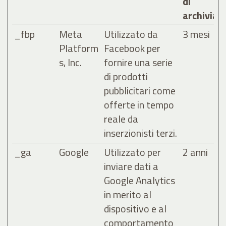
di
archiviaz
_fbp
Meta
Utilizzato da
3 mesi
Platform
Facebook per
s, Inc.
fornire una serie
di prodotti
pubblicitari come
offerte in tempo
reale da
inserzionisti terzi.
_ga
Google
Utilizzato per
2 anni
inviare dati a
Google Analytics
in merito al
dispositivo e al
comportamento