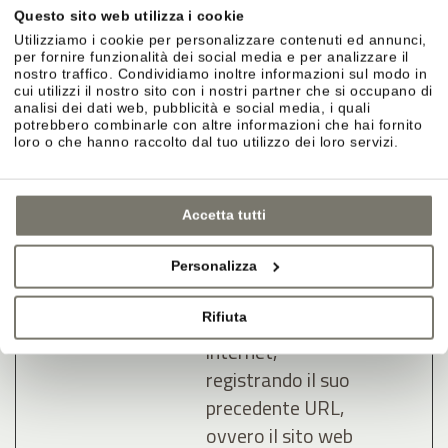
cliccato una delle
Questo sito web utilizza i cookie
pubblicità
Utilizziamo i cookie per personalizzare contenuti ed annunci,
dell'inserzionista
per fornire funzionalità dei social media e per analizzare il
nostro traffico. Condividiamo inoltre informazioni sul modo in
al fine di misurare
cui utilizzi il nostro sito con i nostri partner che si occupano di
analisi dei dati web, pubblicità e social media, i quali
l'efficacia di una
potrebbero combinarle con altre informazioni che hai fornito
pubblicità e
loro o che hanno raccolto dal tuo utilizzo dei loro servizi.
presentare
pubblicità mirata
Accetta tutti
all'utente.
lastExter
Meta
Rileva come
Persis
Personalizza
nalReferr
Platform
l'utente ha
tente
er
s, Inc.
raggiunto il sito
Rifiuta
internet,
registrando il suo
precedente URL,
ovvero il sito web