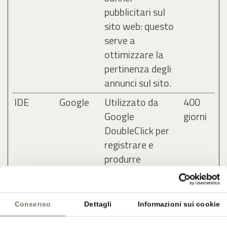
pubblicitari sul
sito web: questo
serve a
ottimizzare la
pertinenza degli
annunci sul sito.
IDE
Google
Utilizzato da
400
Google
giorni
DoubleClick per
registrare e
produrre
resoconti sulle
azioni dell'utente
sul sito dopo aver
Consenso
Dettagli
Informazioni sui cookie
visualizzato o