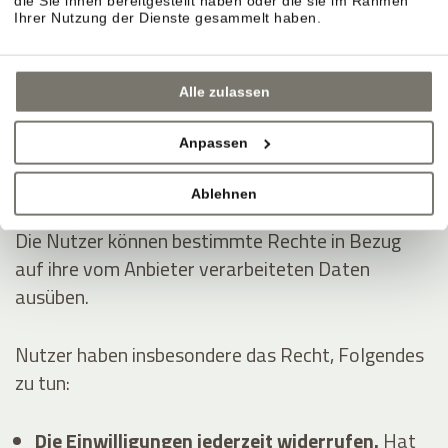
die Sie ihnen bereitgestellt haben oder die sie im Rahmen
Dienstleistungen erhoben:
Ihrer Nutzung der Dienste gesammelt haben.
Analytik
Anzeigen von Inhalten externer Plattformen
Alle zulassen
Kontaktieren des Nutzers
Anpassen
Die Rechte der Nutzer
Ablehnen
Die Nutzer können bestimmte Rechte in Bezug
auf ihre vom Anbieter verarbeiteten Daten
ausüben.
Nutzer haben insbesondere das Recht, Folgendes
zu tun:
Die Einwilligungen jederzeit widerrufen.
Hat