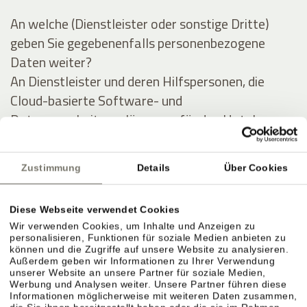
An welche (Dienstleister oder sonstige Dritte)
geben Sie gegebenenfalls personenbezogene
Daten weiter?
An Dienstleister und deren Hilfspersonen, die
Cloud-basierte Software- und
Datenverarbeitungslösungen für das Hotel
anbieten, und im Auftrag des Hotels Daten des
Gastes (zu obigen Zwecken) auswerten und
Zustimmung
Details
Über Cookies
verarbeiten.
Diese Webseite verwendet Cookies
Ausführliche Angaben über die Verarbeitung
Wir verwenden Cookies, um Inhalte und Anzeigen zu
personenbezogener Daten
personalisieren, Funktionen für soziale Medien anbieten zu
können und die Zugriffe auf unsere Website zu analysieren.
Außerdem geben wir Informationen zu Ihrer Verwendung
Personenbezogene Daten werden zu folgenden
unserer Website an unsere Partner für soziale Medien,
Werbung und Analysen weiter. Unsere Partner führen diese
Zwecken unter Inanspruchnahme folgender
Informationen möglicherweise mit weiteren Daten zusammen,