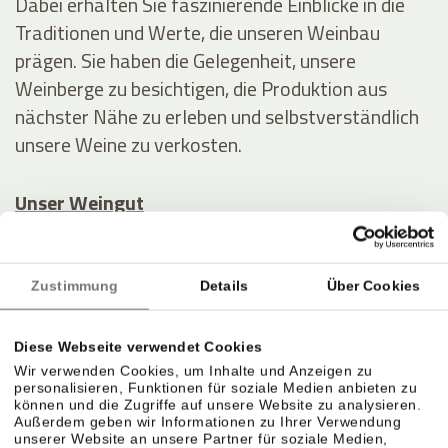
Dabei erhalten Sie faszinierende Einblicke in die
Traditionen und Werte, die unseren Weinbau
prägen. Sie haben die Gelegenheit, unsere
Weinberge zu besichtigen, die Produktion aus
nächster Nähe zu erleben und selbstverständlich
unsere Weine zu verkosten.
Unser Weingut
Verwöhnen Sie Ihre Liebsten mit einem
Geschenkgutschein
vom Stroblhof – gerne auch
Zustimmung
Details
Über Cookies
mit einer Weinverkostung und/oder einem
Abendessen – oder schenken Sie sich selbst ein
Diese Webseite verwendet Cookies
Last-Minute-Erlebnis
oder ein
Paket im Angebot
!
Wir verwenden Cookies, um Inhalte und Anzeigen zu
personalisieren, Funktionen für soziale Medien anbieten zu
können und die Zugriffe auf unsere Website zu analysieren.
Außerdem geben wir Informationen zu Ihrer Verwendung
unserer Website an unsere Partner für soziale Medien,