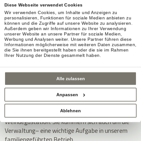
ins Hotel und schafft stilvolle Dekorationen, auf
Diese Webseite verwendet Cookies
die uns die Gäste oft ansprechen.
Wir verwenden Cookies, um Inhalte und Anzeigen zu
personalisieren, Funktionen für soziale Medien anbieten zu
können und die Zugriffe auf unsere Website zu analysieren.
Außerdem geben wir Informationen zu Ihrer Verwendung
Die Gastfreundschaft haben Rosi und Christine an
unserer Website an unsere Partner für soziale Medien,
Werbung und Analysen weiter. Unsere Partner führen diese
Anna weitergegeben. Sie betreut unsere Gäste mit
Informationen möglicherweise mit weiteren Daten zusammen,
Freude, Geduld und Charme – auch in hektischen
die Sie ihnen bereitgestellt haben oder die sie im Rahmen
Ihrer Nutzung der Dienste gesammelt haben.
Momenten.
Andreas und Thomas Nicolussi-Leck, arbeiten
Alle zulassen
meist hinter den Kulissen. Sie sind ein eingespieltes
Team in den Weinbergen und der Weinproduktion.
Anpassen
Mit unseren Gästen diskutieren sie gerne über
Ablehnen
Wein und teilen ihr Wissen bei der wöchentlichen
Weindegustation. Sie kümmern sich auch um die
Verwaltung– eine wichtige Aufgabe in unserem
familiengeführten Betrieb.