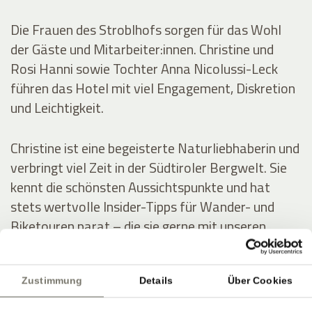
Die Frauen des Stroblhofs sorgen für das Wohl
der Gäste und Mitarbeiter:innen. Christine und
Rosi Hanni sowie Tochter Anna Nicolussi-Leck
führen das Hotel mit viel Engagement, Diskretion
und Leichtigkeit.
Christine ist eine begeisterte Naturliebhaberin und
verbringt viel Zeit in der Südtiroler Bergwelt. Sie
kennt die schönsten Aussichtspunkte und hat
stets wertvolle Insider-Tipps für Wander- und
Biketouren parat – die sie gerne mit unseren
Gästen teilt.
Zustimmung
Details
Über Cookies
Rosi besitzt einen ausgeprägten Sinn für Ästhetik.
Sie bringt die Blumen und Gräser aus dem Garten