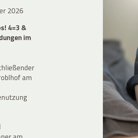
er 2026
os! 4=3 &
ndungen im
chließender
roblhof am
Benutzung
l
nner am