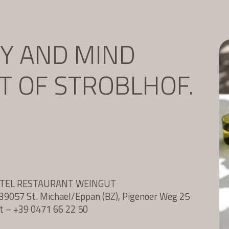
DY AND MIND
IT OF STROBLHOF.
OTEL RESTAURANT WEINGUT
l, 39057 St. Michael/Eppan (BZ), Pigenoer Weg 25
t
–
+39 0471 66 22 50