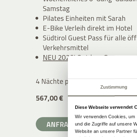
Samstag
Pilates Einheiten mit Sarah
E-Bike Verleih direkt im Hotel
Südtirol Guest Pass für alle öf
Verkehrsmittel
NEU 2026! Outdoor Gym
4 Nächte pro Person
ab
Zustimmung
567,00 €
Diese Webseite verwendet 
Wir verwenden Cookies, um I
ANFRAGEN
ZURÜCK
und die Zugriffe auf unsere 
Website an unsere Partner fü