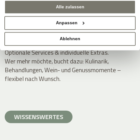
Inklusivleistungen für Rittstein-Gäste.
Alle zulassen
Wellnessbereiche (ausgewählt), WLAN, Parken,
Anpassen
Guestpass, Zugang zu Außenanlagen und Gärten.
Apartment-Freiheit, Hotel-Extras.
Ablehnen
Optionale Services & individuelle Extras.
Wer mehr möchte, bucht dazu: Kulinarik,
Behandlungen, Wein- und Genussmomente –
flexibel nach Wunsch.
WISSENSWERTES