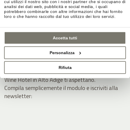
cui utilizzi il nostro sito con i nostri partner che si occupano di
analisi dei dati web, pubblicità e social media, i quali
potrebbero combinarle con altre informazioni che hai fornito
loro o che hanno raccolto dal tuo utilizzo dei loro servizi.
Accetta tutti
JOIN THE COMMUNITY
Personalizza
Sii tra i primi a ricevere notizie dallo Stroblhof.
Rifiuta
Offerte esclusive e aggiornamenti dal nostro
Wine Hotel in Alto Adige ti aspettano.
Compila semplicemente il modulo e iscriviti alla
newsletter: