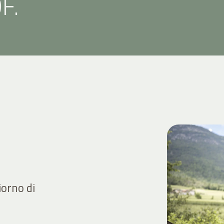
F.
iorno di