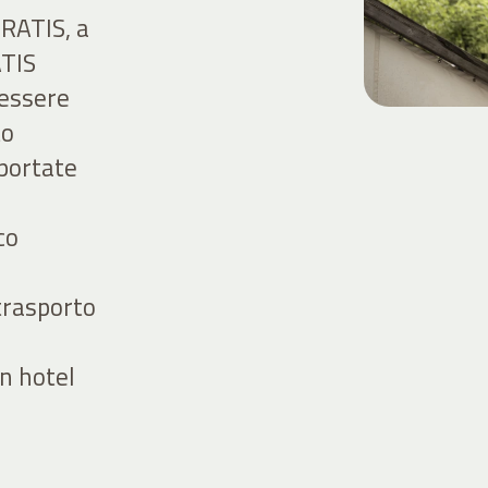
GRATIS, a
ATIS
nessere
to
portate
co
 trasporto
n hotel