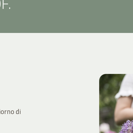
F.
iorno di