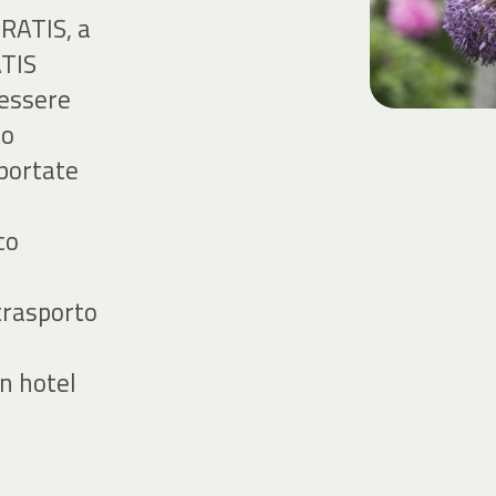
GRATIS, a
ATIS
nessere
to
portate
co
 trasporto
n hotel